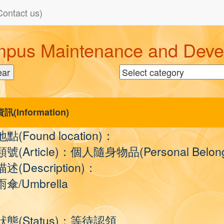
tact us)
aintenance and Develo
資訊(Information)
地點(Found location)：
類號(Article)：個人隨身物品(Personal Belong
描述(Description)：
雨傘/Umbrella
狀態(Status)：等待認領